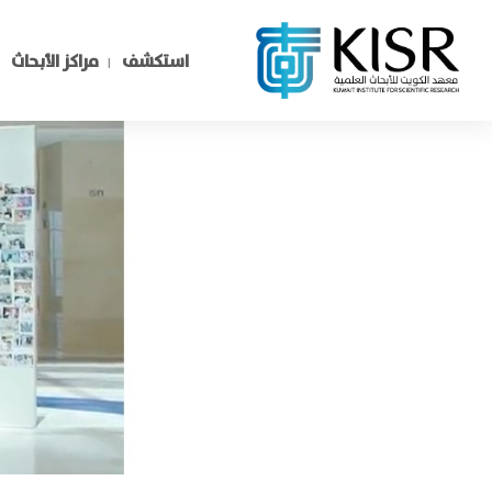
استكشف
مراكز الأبحاث